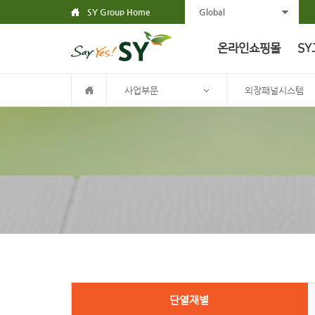
SY Group Home
Global
온라인쇼핑몰
SY
사업부문
외장패널시스템
단열재별