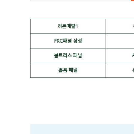
히든메탈1
FRC패널 삼성
볼트리스 패널
흡음 패널