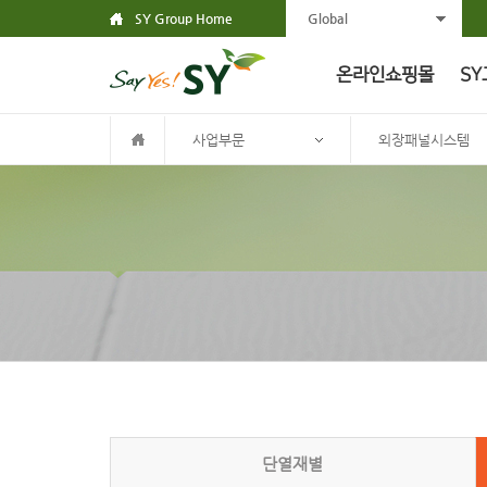
SY Group Home
Global
온라인쇼핑몰
SY
사업부문
외장패널시스템
단열재별